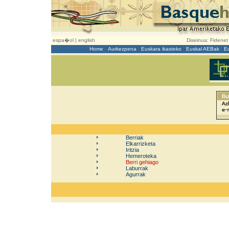
espa�ol
|
english
Diseinua:
Fidenet
Home
|
Aurkezpena
|
Euskara ikasteko
|
Euskal AEBak
|
E
Berriak
Elkarrizketa
Iritzia
Hemeroteka
Berri gehiago
Laburrak
Agurrak
d
dd