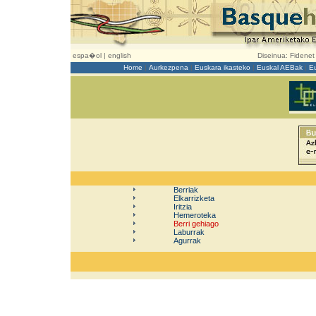
espa�ol
|
english
Diseinua:
Fidenet
Home
|
Aurkezpena
|
Euskara ikasteko
|
Euskal AEBak
|
E
Berriak
Elkarrizketa
Iritzia
Hemeroteka
Berri gehiago
Laburrak
Agurrak
d
dd