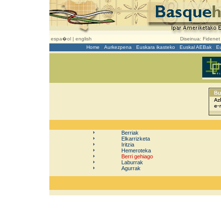
espa�ol
|
english
Diseinua:
Fidenet
Home
|
Aurkezpena
|
Euskara ikasteko
|
Euskal AEBak
|
E
Berriak
Elkarrizketa
Iritzia
Hemeroteka
Berri gehiago
Laburrak
Agurrak
d
dd